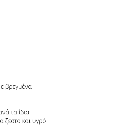
με βρεγμένα
ανά τα ίδια
α ζεστό και υγρό