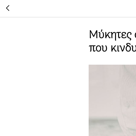
Μύκητες σ
που κινδ