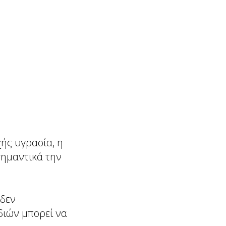
ής υγρασία, η
ημαντικά την
 δεν
διών μπορεί να