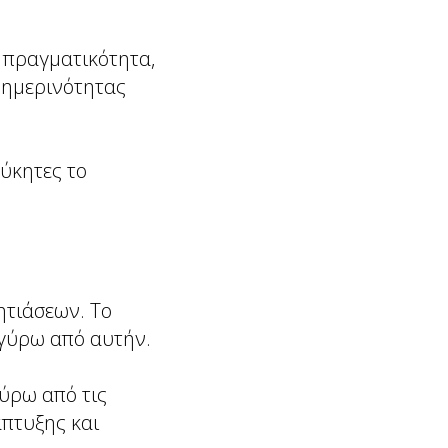
ν πραγματικότητα,
θημερινότητας
μύκητες το
ητιάσεων. Το
 γύρω από αυτήν.
ύρω από τις
άπτυξης και